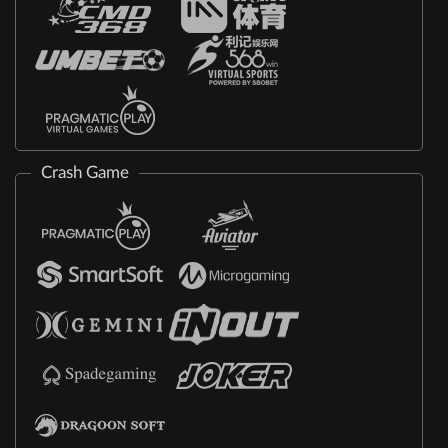
Crash Game