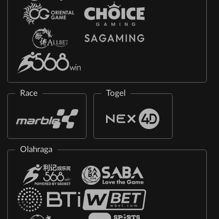
Race
Togel
Olahraga