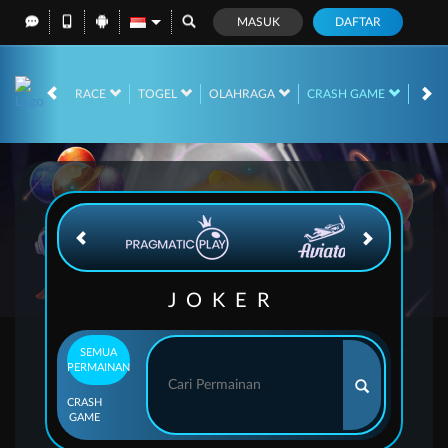
MASUK
DAFTAR
 CASINO
RACE
TOGEL
OLAHRAGA
CRASH GAME
ARC
JOKER
SEMUA
PERMAINAN
CRASH
GAME