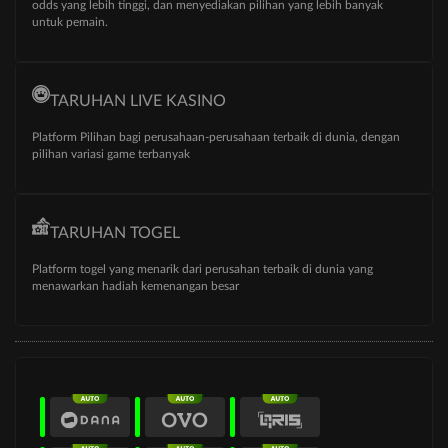
odds yang lebih tinggi, dan menyediakan pilihan yang lebih banyak
untuk pemain.
TARUHAN LIVE KASINO
Platform Pilihan bagi perusahaan-perusahaan terbaik di dunia, dengan
pilihan variasi game terbanyak
TARUHAN TOGEL
Platform togel yang menarik dari perusahan terbaik di dunia yang
menawarkan hadiah kemenangan besar