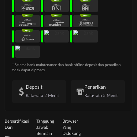
* Selama bank maintenance dan bank offline deposit dan penarikan
tidak dapat diproses
Deposit
Penarikan
Rata-rata 2 Menit
Rata-rata 5 Menit
Bersertifikasi
Tanggung
Browser
Dari
Jawab
Yang
Bermain
Didukung